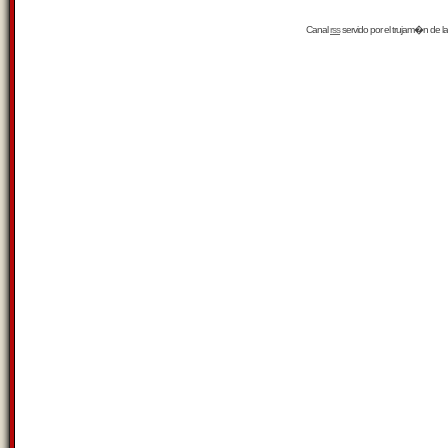
Canal
rss
servido por el
trujam�n
de la