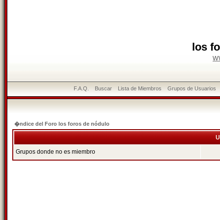
los f
w
F.A.Q.
Buscar
Lista de Miembros
Grupos de Usuarios
�ndice del Foro los foros de nódulo
U
Grupos donde no es miembro