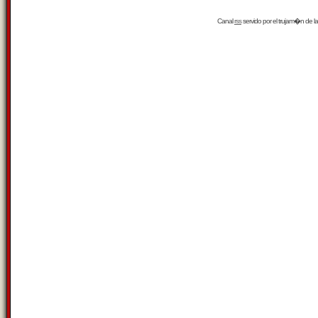
Canal
rss
servido por el
trujam�n
de la