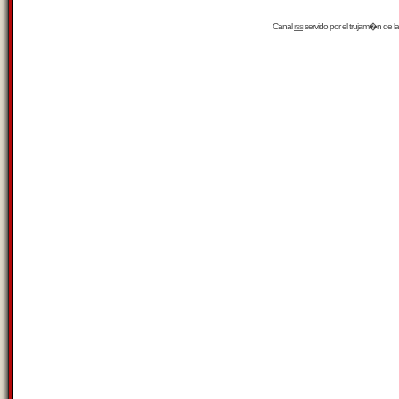
Canal
rss
servido por el
trujam�n
de la