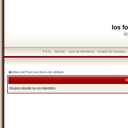
los f
w
F.A.Q.
Buscar
Lista de Miembros
Grupos de Usuarios
�ndice del Foro los foros de nódulo
U
Grupos donde no es miembro