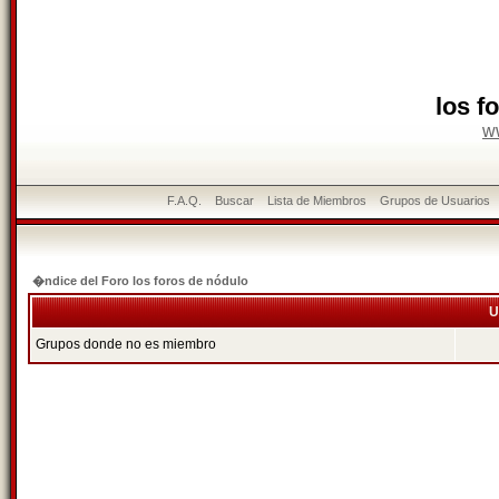
los f
w
F.A.Q.
Buscar
Lista de Miembros
Grupos de Usuarios
�ndice del Foro los foros de nódulo
U
Grupos donde no es miembro