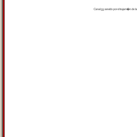
Canal
rss
servido por el
trujam�n
de la