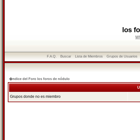
los f
w
F.A.Q.
Buscar
Lista de Miembros
Grupos de Usuarios
�ndice del Foro los foros de nódulo
U
Grupos donde no es miembro