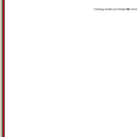
Canal
rss
servido por el
trujam�n
de la