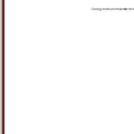
Canal
rss
servido por el
trujam�n
de la