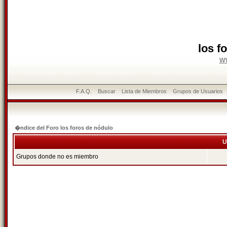
los f
w
F.A.Q.
Buscar
Lista de Miembros
Grupos de Usuarios
�ndice del Foro los foros de nódulo
U
Grupos donde no es miembro