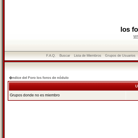
los f
w
F.A.Q.
Buscar
Lista de Miembros
Grupos de Usuarios
�ndice del Foro los foros de nódulo
U
Grupos donde no es miembro