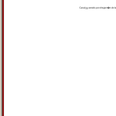
Canal
rss
servido por el
trujam�n
de la