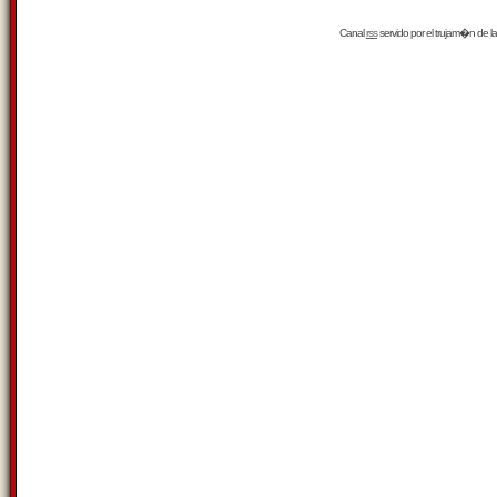
Canal
rss
servido por el
trujam�n
de la