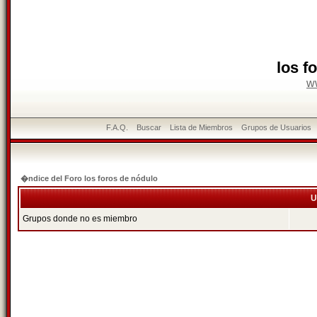
los f
w
F.A.Q.
Buscar
Lista de Miembros
Grupos de Usuarios
�ndice del Foro los foros de nódulo
U
Grupos donde no es miembro