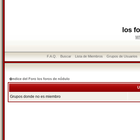
los f
w
F.A.Q.
Buscar
Lista de Miembros
Grupos de Usuarios
�ndice del Foro los foros de nódulo
U
Grupos donde no es miembro