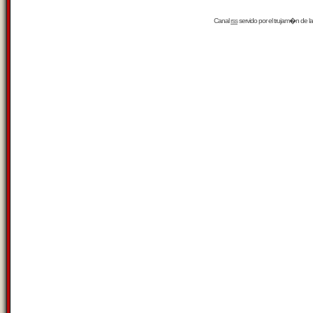
Canal
rss
servido por el
trujam�n
de la