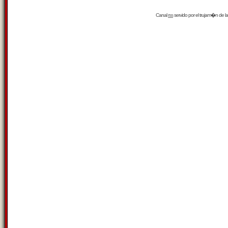
Canal
rss
servido por el
trujam�n
de la