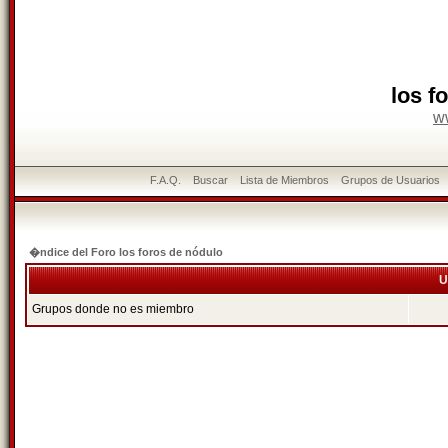
los f
w
F.A.Q.
Buscar
Lista de Miembros
Grupos de Usuarios
�ndice del Foro los foros de nódulo
U
Grupos donde no es miembro