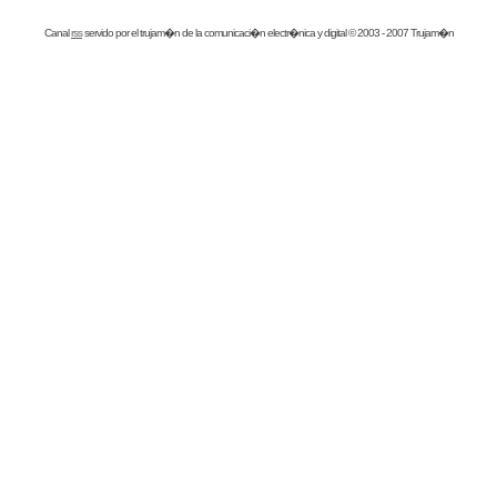
Canal
rss
servido por el
trujam�n
de la comunicaci�n electr�nica y digital © 2003 - 2007 Trujam�n