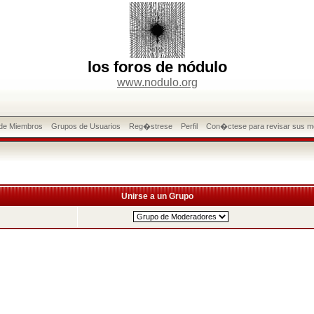
los foros de nódulo
www.nodulo.org
 de Miembros
Grupos de Usuarios
Reg�strese
Perfil
Con�ctese para revisar sus m
Unirse a un Grupo