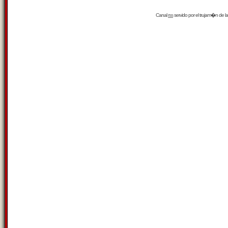
Canal
rss
servido por el
trujam�n
de la