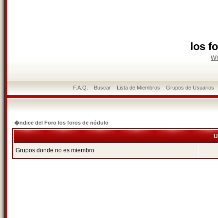
los f
w
F.A.Q.
Buscar
Lista de Miembros
Grupos de Usuarios
�ndice del Foro los foros de nódulo
U
Grupos donde no es miembro