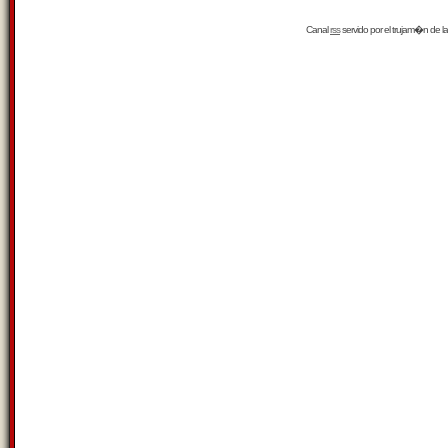
Canal
rss
servido por el
trujam�n
de la