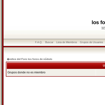
los f
w
F.A.Q.
Buscar
Lista de Miembros
Grupos de Usuarios
�ndice del Foro los foros de nódulo
U
Grupos donde no es miembro