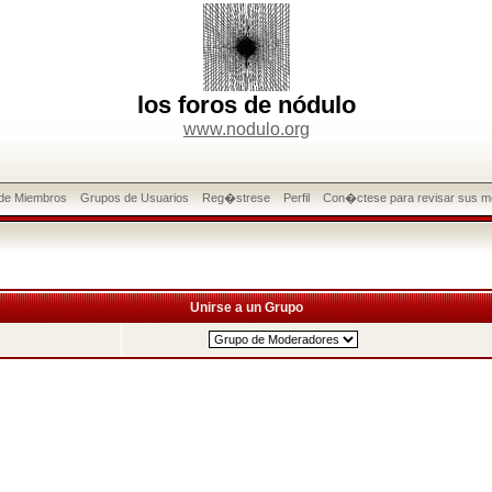
los foros de nódulo
www.nodulo.org
 de Miembros
Grupos de Usuarios
Reg�strese
Perfil
Con�ctese para revisar sus m
Unirse a un Grupo