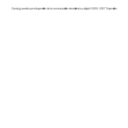
Canal
rss
servido por el
trujam�n
de la comunicaci�n electr�nica y digital © 2003 - 2007 Trujam�n