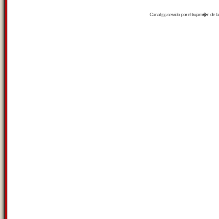
Canal
rss
servido por el
trujam�n
de la