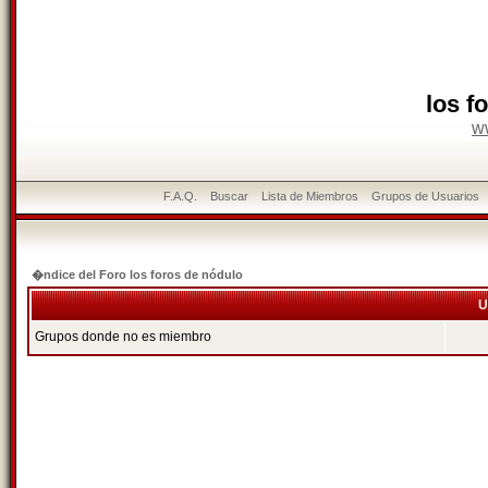
los f
w
F.A.Q.
Buscar
Lista de Miembros
Grupos de Usuarios
�ndice del Foro los foros de nódulo
U
Grupos donde no es miembro