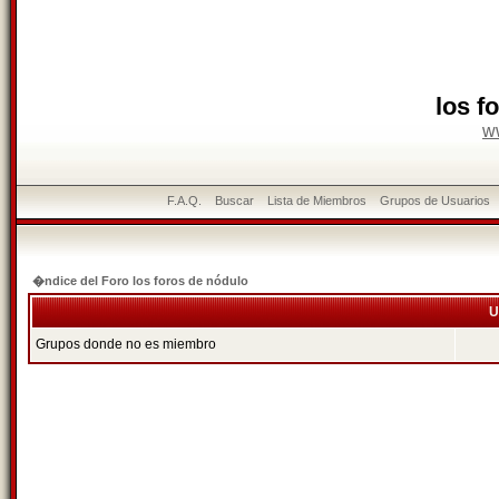
los f
w
F.A.Q.
Buscar
Lista de Miembros
Grupos de Usuarios
�ndice del Foro los foros de nódulo
U
Grupos donde no es miembro