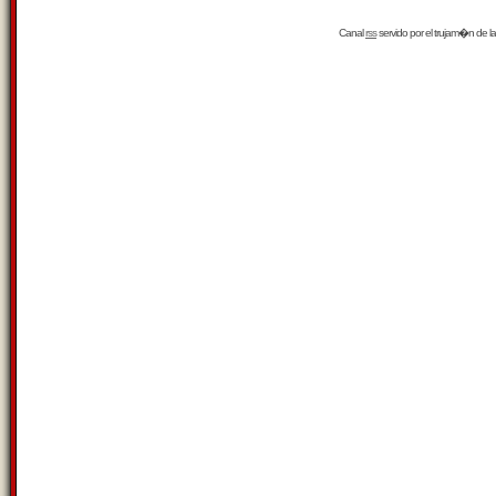
Canal
rss
servido por el
trujam�n
de la