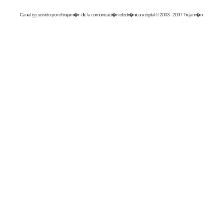
Canal
rss
servido por el
trujam�n
de la comunicaci�n electr�nica y digital © 2003 - 2007 Trujam�n