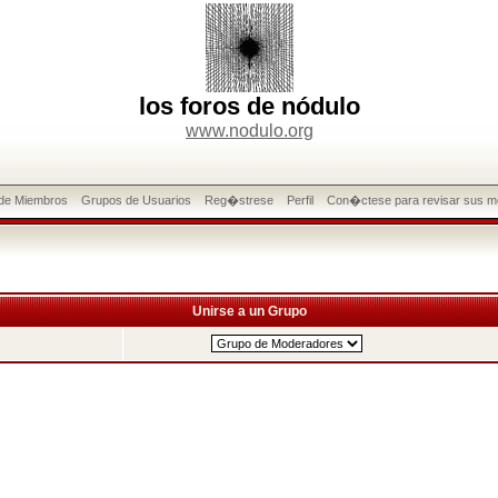
los foros de nódulo
www.nodulo.org
 de Miembros
Grupos de Usuarios
Reg�strese
Perfil
Con�ctese para revisar sus m
Unirse a un Grupo