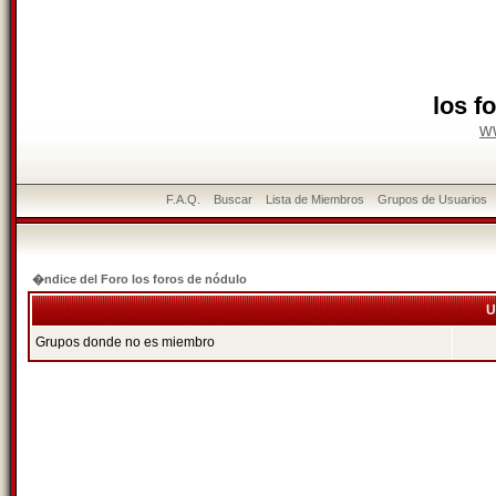
los f
w
F.A.Q.
Buscar
Lista de Miembros
Grupos de Usuarios
�ndice del Foro los foros de nódulo
U
Grupos donde no es miembro