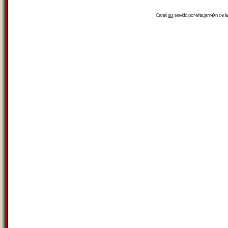
Canal
rss
servido por el
trujam�n
de la