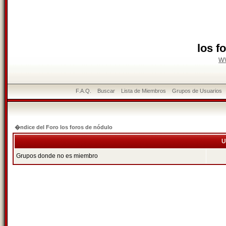
los f
w
F.A.Q.
Buscar
Lista de Miembros
Grupos de Usuarios
�ndice del Foro los foros de nódulo
U
Grupos donde no es miembro