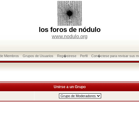
los foros de nódulo
www.nodulo.org
 de Miembros
Grupos de Usuarios
Reg�strese
Perfil
Con�ctese para revisar sus m
Unirse a un Grupo