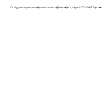
Canal
rss
servido por el
trujam�n
de la comunicaci�n electr�nica y digital © 2003 - 2007 Trujam�n