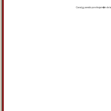
Canal
rss
servido por el
trujam�n
de la