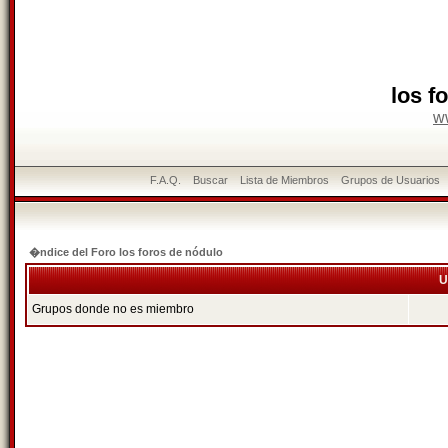
los f
w
F.A.Q.
Buscar
Lista de Miembros
Grupos de Usuarios
�ndice del Foro los foros de nódulo
U
Grupos donde no es miembro