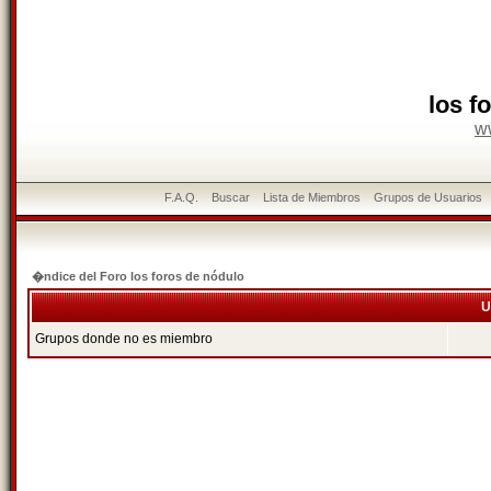
los f
w
F.A.Q.
Buscar
Lista de Miembros
Grupos de Usuarios
�ndice del Foro los foros de nódulo
U
Grupos donde no es miembro