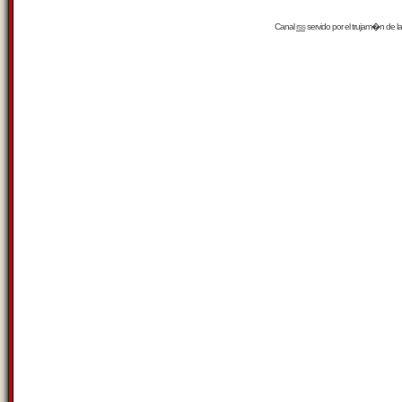
Canal
rss
servido por el
trujam�n
de la