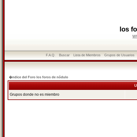
los f
w
F.A.Q.
Buscar
Lista de Miembros
Grupos de Usuarios
�ndice del Foro los foros de nódulo
U
Grupos donde no es miembro