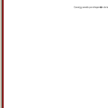
Canal
rss
servido por el
trujam�n
de la