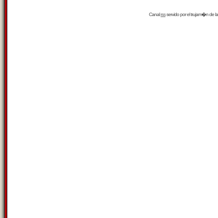
Canal
rss
servido por el
trujam�n
de la