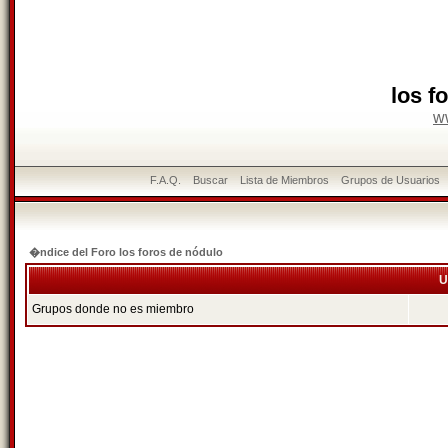
los f
w
F.A.Q.
Buscar
Lista de Miembros
Grupos de Usuarios
�ndice del Foro los foros de nódulo
U
Grupos donde no es miembro