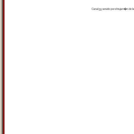
Canal
rss
servido por el
trujam�n
de la