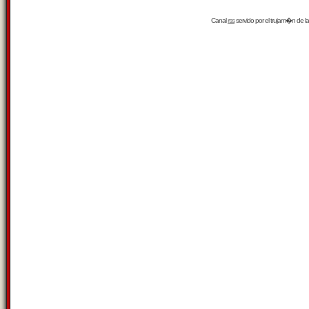
Canal
rss
servido por el
trujam�n
de la