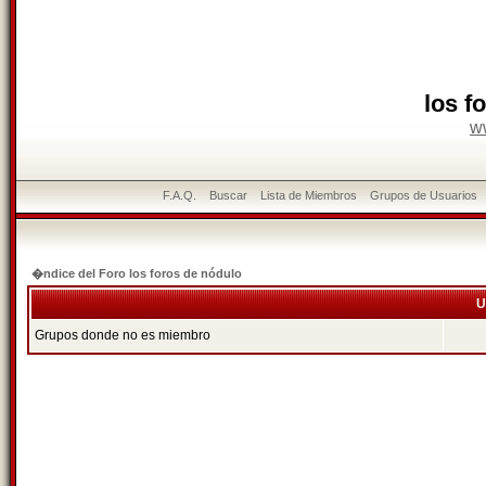
los f
w
F.A.Q.
Buscar
Lista de Miembros
Grupos de Usuarios
�ndice del Foro los foros de nódulo
U
Grupos donde no es miembro