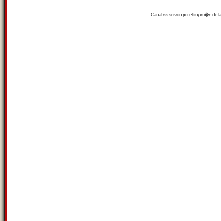
Canal
rss
servido por el
trujam�n
de la