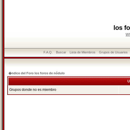
los f
w
F.A.Q.
Buscar
Lista de Miembros
Grupos de Usuarios
�ndice del Foro los foros de nódulo
U
Grupos donde no es miembro