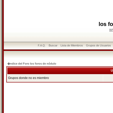
los f
w
F.A.Q.
Buscar
Lista de Miembros
Grupos de Usuarios
�ndice del Foro los foros de nódulo
U
Grupos donde no es miembro