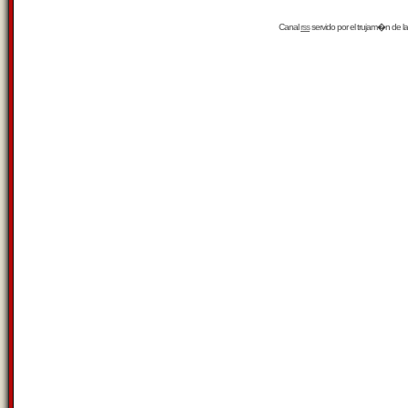
Canal
rss
servido por el
trujam�n
de la