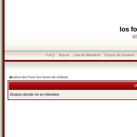
los f
w
F.A.Q.
Buscar
Lista de Miembros
Grupos de Usuarios
�ndice del Foro los foros de nódulo
U
Grupos donde no es miembro