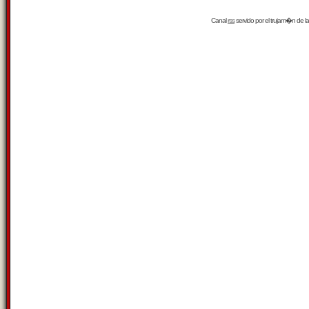
Canal
rss
servido por el
trujam�n
de la