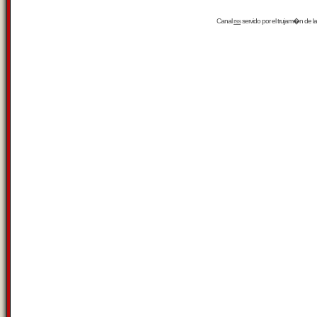
Canal
rss
servido por el
trujam�n
de la