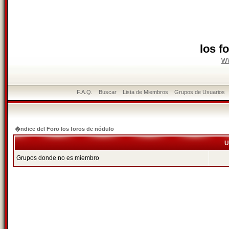
los f
w
F.A.Q.
Buscar
Lista de Miembros
Grupos de Usuarios
�ndice del Foro los foros de nódulo
U
Grupos donde no es miembro