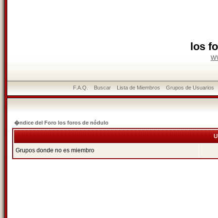
los f
w
F.A.Q.
Buscar
Lista de Miembros
Grupos de Usuarios
�ndice del Foro los foros de nódulo
U
Grupos donde no es miembro