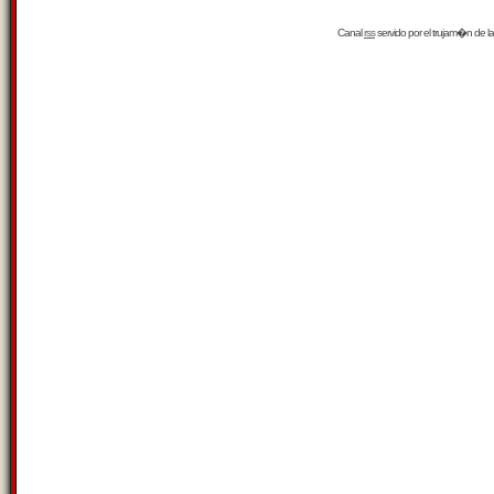
Canal
rss
servido por el
trujam�n
de la