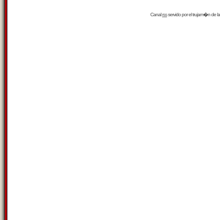
Canal
rss
servido por el
trujam�n
de la