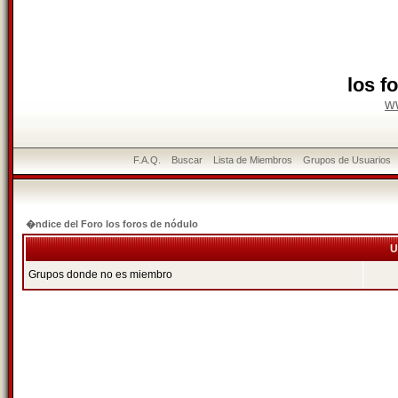
los f
w
F.A.Q.
Buscar
Lista de Miembros
Grupos de Usuarios
�ndice del Foro los foros de nódulo
U
Grupos donde no es miembro