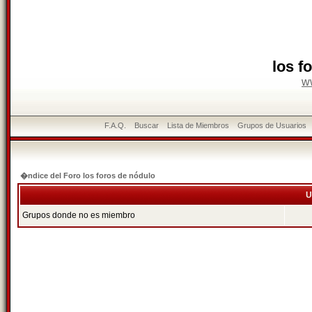
los f
w
F.A.Q.
Buscar
Lista de Miembros
Grupos de Usuarios
�ndice del Foro los foros de nódulo
U
Grupos donde no es miembro