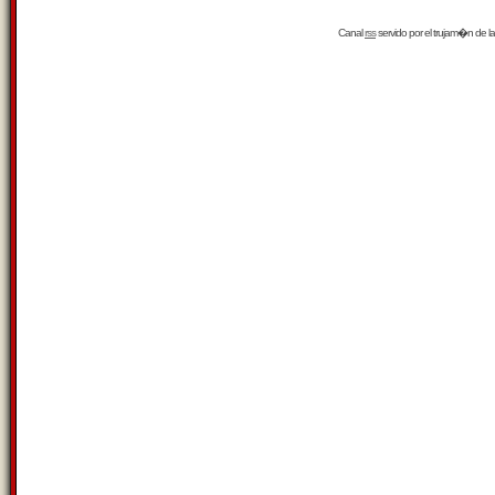
Canal
rss
servido por el
trujam�n
de la