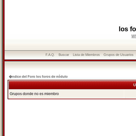
los f
w
F.A.Q.
Buscar
Lista de Miembros
Grupos de Usuarios
�ndice del Foro los foros de nódulo
U
Grupos donde no es miembro