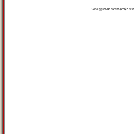
Canal
rss
servido por el
trujam�n
de la