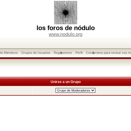
los foros de nódulo
www.nodulo.org
 de Miembros
Grupos de Usuarios
Reg�strese
Perfil
Con�ctese para revisar sus m
Unirse a un Grupo