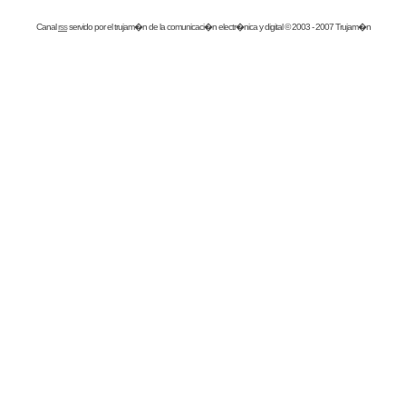
Canal
rss
servido por el
trujam�n
de la comunicaci�n electr�nica y digital © 2003 - 2007 Trujam�n