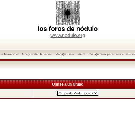
los foros de nódulo
www.nodulo.org
 de Miembros
Grupos de Usuarios
Reg�strese
Perfil
Con�ctese para revisar sus m
Unirse a un Grupo