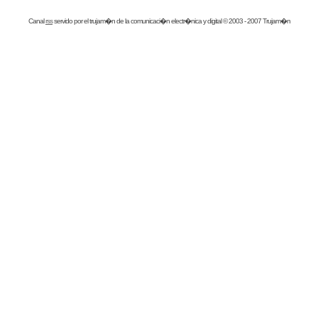
Canal
rss
servido por el
trujam�n
de la comunicaci�n electr�nica y digital © 2003 - 2007 Trujam�n