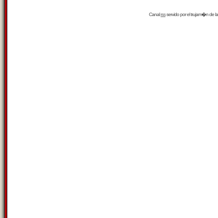
Canal
rss
servido por el
trujam�n
de la