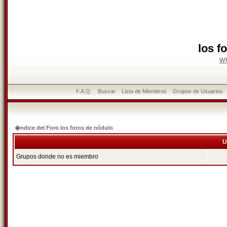
los f
w
F.A.Q.
Buscar
Lista de Miembros
Grupos de Usuarios
�ndice del Foro los foros de nódulo
U
Grupos donde no es miembro