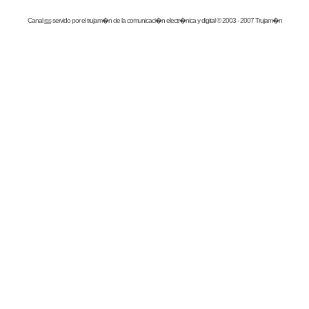
Canal
rss
servido por el
trujam�n
de la comunicaci�n electr�nica y digital © 2003 - 2007 Trujam�n