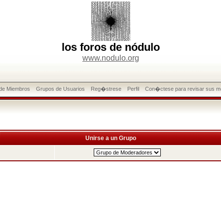
los foros de nódulo
www.nodulo.org
 de Miembros
Grupos de Usuarios
Reg�strese
Perfil
Con�ctese para revisar sus m
Unirse a un Grupo