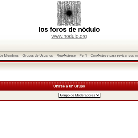
los foros de nódulo
www.nodulo.org
 de Miembros
Grupos de Usuarios
Reg�strese
Perfil
Con�ctese para revisar sus m
Unirse a un Grupo