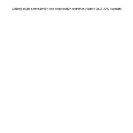
Canal
rss
servido por el
trujam�n
de la comunicaci�n electr�nica y digital © 2003 - 2007 Trujam�n