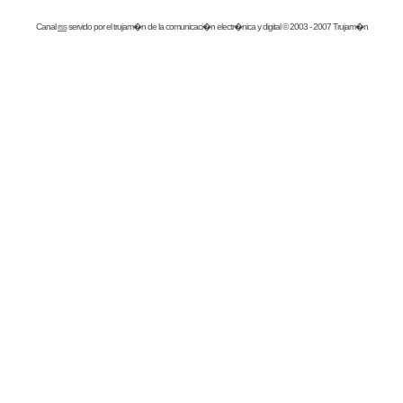
Canal
rss
servido por el
trujam�n
de la comunicaci�n electr�nica y digital © 2003 - 2007 Trujam�n