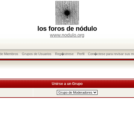
los foros de nódulo
www.nodulo.org
 de Miembros
Grupos de Usuarios
Reg�strese
Perfil
Con�ctese para revisar sus m
Unirse a un Grupo