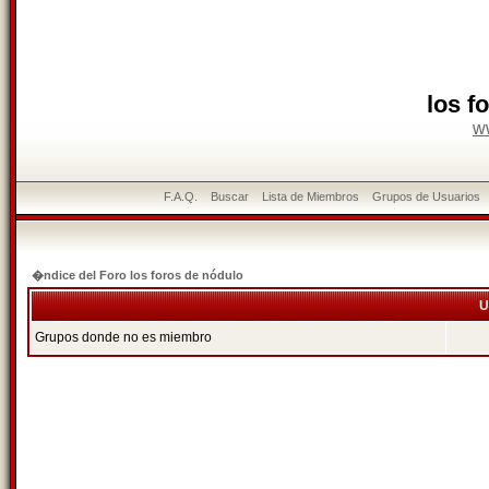
los f
w
F.A.Q.
Buscar
Lista de Miembros
Grupos de Usuarios
�ndice del Foro los foros de nódulo
U
Grupos donde no es miembro