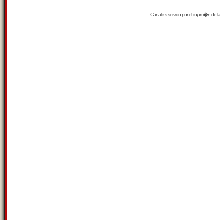
Canal
rss
servido por el
trujam�n
de la