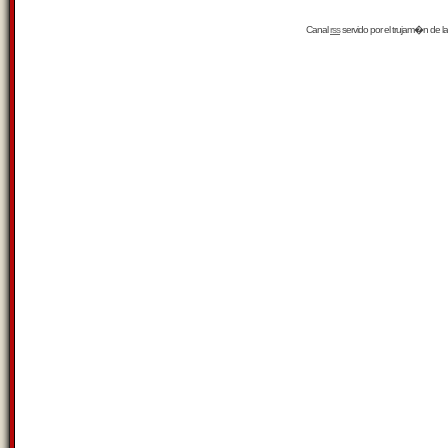
Canal
rss
servido por el
trujam�n
de la