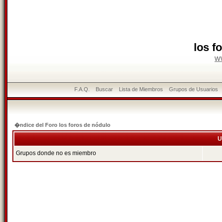
los f
w
F.A.Q.
Buscar
Lista de Miembros
Grupos de Usuarios
�ndice del Foro los foros de nódulo
U
Grupos donde no es miembro