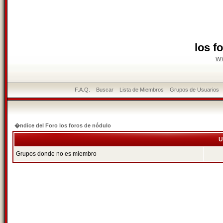
los f
w
F.A.Q.
Buscar
Lista de Miembros
Grupos de Usuarios
�ndice del Foro los foros de nódulo
U
Grupos donde no es miembro