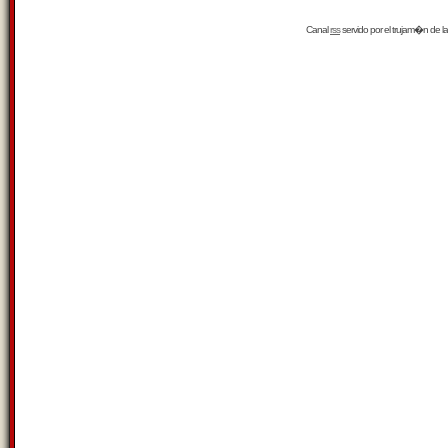
Canal
rss
servido por el
trujam�n
de la