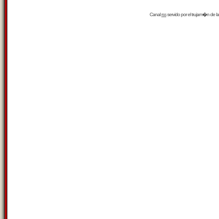
Canal
rss
servido por el
trujam�n
de la