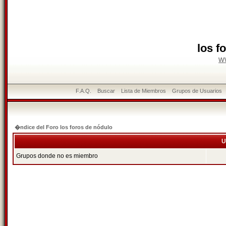
los f
w
F.A.Q.
Buscar
Lista de Miembros
Grupos de Usuarios
�ndice del Foro los foros de nódulo
U
Grupos donde no es miembro