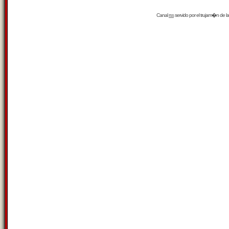
Canal
rss
servido por el
trujam�n
de la