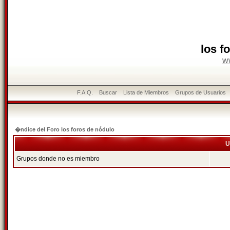
los f
w
F.A.Q.
Buscar
Lista de Miembros
Grupos de Usuarios
�ndice del Foro los foros de nódulo
U
Grupos donde no es miembro