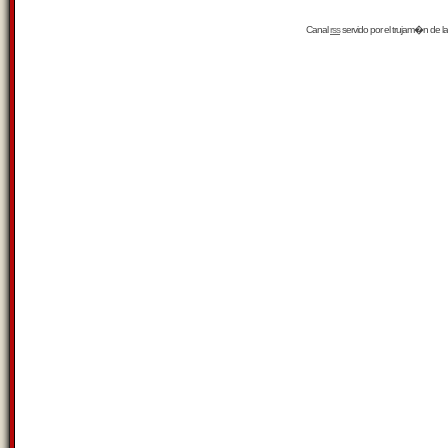
Canal
rss
servido por el
trujam�n
de la