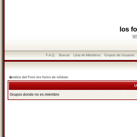
los f
w
F.A.Q.
Buscar
Lista de Miembros
Grupos de Usuarios
�ndice del Foro los foros de nódulo
U
Grupos donde no es miembro