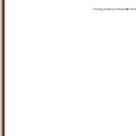
Canal
rss
servido por el
trujam�n
de la