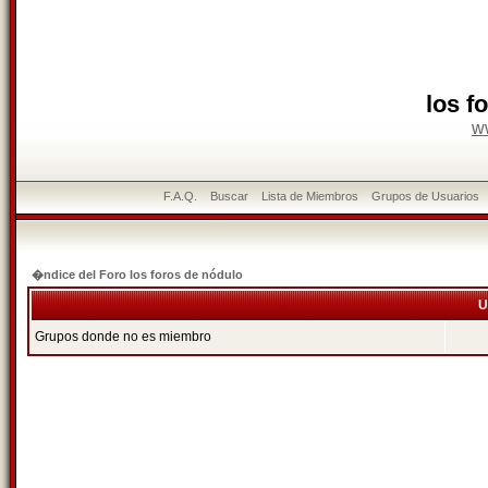
los f
w
F.A.Q.
Buscar
Lista de Miembros
Grupos de Usuarios
�ndice del Foro los foros de nódulo
U
Grupos donde no es miembro