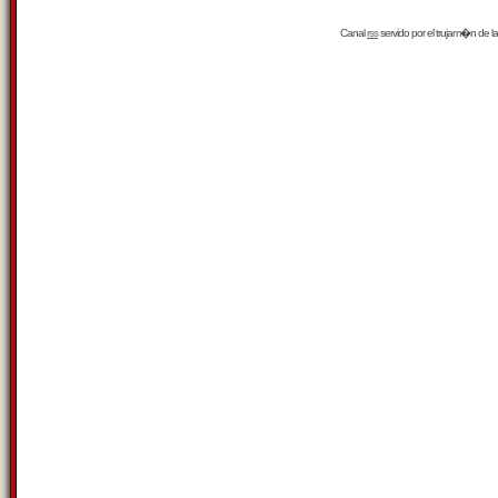
Canal
rss
servido por el
trujam�n
de la