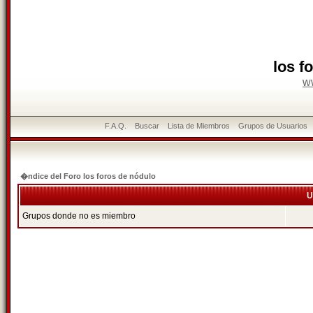
los f
w
F.A.Q.
Buscar
Lista de Miembros
Grupos de Usuarios
�ndice del Foro los foros de nódulo
U
Grupos donde no es miembro