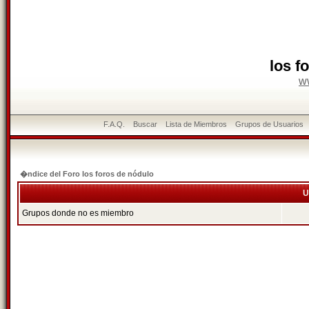
los f
w
F.A.Q.
Buscar
Lista de Miembros
Grupos de Usuarios
�ndice del Foro los foros de nódulo
U
Grupos donde no es miembro