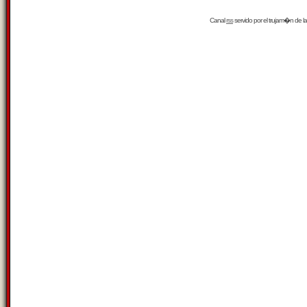
Canal
rss
servido por el
trujam�n
de la