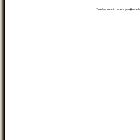
Canal
rss
servido por el
trujam�n
de la