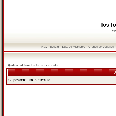
los f
w
F.A.Q.
Buscar
Lista de Miembros
Grupos de Usuarios
�ndice del Foro los foros de nódulo
U
Grupos donde no es miembro